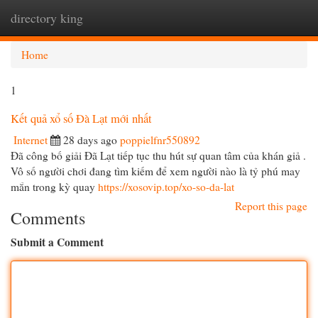
directory king
Togg
navi
Home
1
Kết quả xổ số Đà Lạt mới nhất
Internet
28 days ago
poppielfnr550892
Đã công bố giải Đã Lạt tiếp tục thu hút sự quan tâm của khán giả .
Vô số người chơi đang tìm kiếm để xem người nào là tỷ phú may
mắn trong kỳ quay
https://xosovip.top/xo-so-da-lat
Report this page
Comments
Submit a Comment