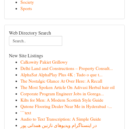
Society
Sports
Web Directory Search
New Site Listings
Całkowity Pakiet Grillowy
Delhi Land and Constructions – Property Consult...
AlphaSat AlphaPlay Plus 4K : Tudo o que t...
The Nostalgic Glance At Over Here: A Recall
The Most Spoken Article On Adivasi Herbal hair oil
Corporate Program Engineer Jobs in Gorega...
Kilts for Men: A Modern Scottish Style Guide
Qutone Flooring Dealer Near Me in Hyderabad -...
```text
Audio to Text Transcription: A Simple Guide
در اینستاگرام ویدیوهای نازنین همدانی پور