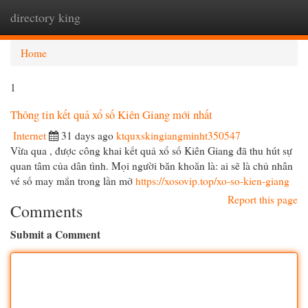
directory king
Togg
navi
Home
1
Thông tin kết quả xổ số Kiên Giang mới nhất
Internet
31 days ago
ktquxskingiangminht350547
Vừa qua , được công khai kết quả xổ số Kiên Giang đã thu hút sự
quan tâm của dân tình. Mọi người băn khoăn là: ai sẽ là chủ nhân
vé số may mắn trong lần mở
https://xosovip.top/xo-so-kien-giang
Report this page
Comments
Submit a Comment