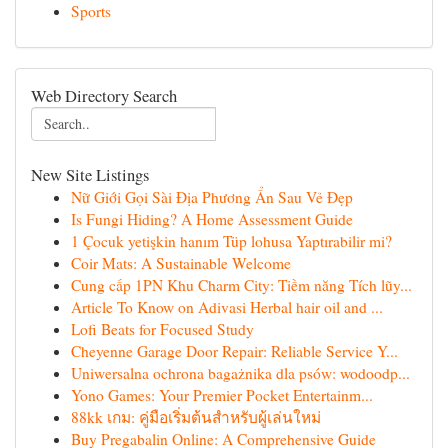
Sports
Web Directory Search
New Site Listings
Nữ Giới Gọi Sài Địa Phương Ẩn Sau Vẻ Đẹp
Is Fungi Hiding? A Home Assessment Guide
1 Çocuk yetişkin hanım Tüp lohusa Yaptırabilir mi?
Coir Mats: A Sustainable Welcome
Cung cấp 1PN Khu Charm City: Tiềm năng Tích lũy...
Article To Know on Adivasi Herbal hair oil and ...
Lofi Beats for Focused Study
Cheyenne Garage Door Repair: Reliable Service Y...
Uniwersalna ochrona bagażnika dla psów: wodoodp...
Yono Games: Your Premier Pocket Entertainm...
88kk เกม: คู่มือเริ่มต้นสำหรับผู้เล่นใหม่
Buy Pregabalin Online: A Comprehensive Guide