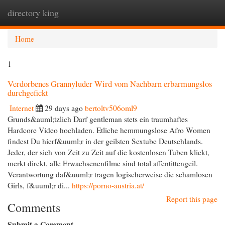
directory king
Togg
navi
Home
1
Verdorbenes Grannyluder Wird vom Nachbarn erbarmungslos
durchgefickt
Internet
29 days ago
bertoltv506oml9
Grunds&auml;tzlich Darf gentleman stets ein traumhaftes
Hardcore Video hochladen. Etliche hemmungslose Afro Women
findest Du hierf&uuml;r in der geilsten Sextube Deutschlands.
Jeder, der sich von Zeit zu Zeit auf die kostenlosen Tuben klickt,
merkt direkt, alle Erwachsenenfilme sind total affentittengeil.
Verantwortung daf&uuml;r tragen logischerweise die schamlosen
Girls, f&uuml;r di...
https://porno-austria.at/
Report this page
Comments
Submit a Comment