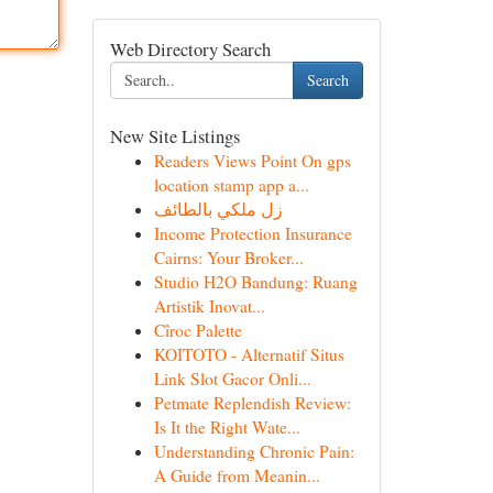
Web Directory Search
Search
New Site Listings
Readers Views Point On gps
location stamp app a...
زل ملكي بالطائف
Income Protection Insurance
Cairns: Your Broker...
Studio H2O Bandung: Ruang
Artistik Inovat...
Cîroc Palette
KOITOTO - Alternatif Situs
Link Slot Gacor Onli...
Petmate Replendish Review:
Is It the Right Wate...
Understanding Chronic Pain:
A Guide from Meanin...