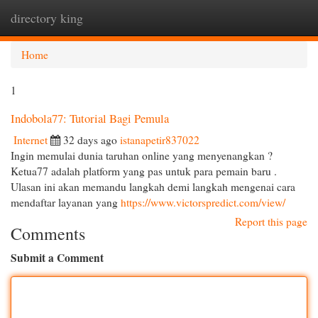
directory king
Togg
navi
Home
1
Indobola77: Tutorial Bagi Pemula
Internet
32 days ago
istanapetir837022
Ingin memulai dunia taruhan online yang menyenangkan ?
Ketua77 adalah platform yang pas untuk para pemain baru .
Ulasan ini akan memandu langkah demi langkah mengenai cara
mendaftar layanan yang
https://www.victorspredict.com/view/
Report this page
Comments
Submit a Comment