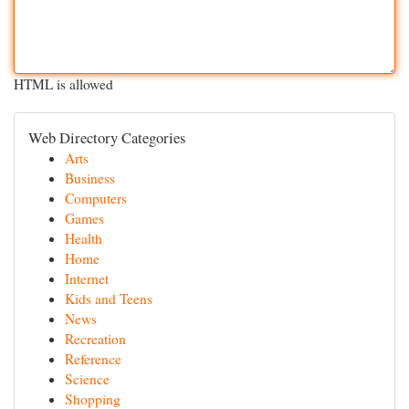
HTML is allowed
Web Directory Categories
Arts
Business
Computers
Games
Health
Home
Internet
Kids and Teens
News
Recreation
Reference
Science
Shopping