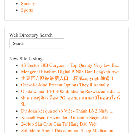
Society
Sports
Web Directory Search
New Site Listings
4S Sector 88B Gurgaon – Top Quality Very low-Ri...
Mengenal Platform Digital PIN88 Dan Langkah Awa...
土豆官方网站最新入口：权威copyright通道！
One-of-a-kind Present Options They'll Actually ...
Opakowania rPET 400ml: Idealne Rozwiązanie dla ...
ทำความรู้จัก สล็อต PG: สุดยอดเกมคาสิโนออนไลน์
ที...
Dự đoán kết quả xổ số Việt - Thánh Lô 2 Nháy ...
Kocaeli Escort Hizmetleri: Güvenilir Seçenekler
24club Sân Chơi Giải Trí Hàng Đầu Việt
Zolpidem: About This common Sleep Medication