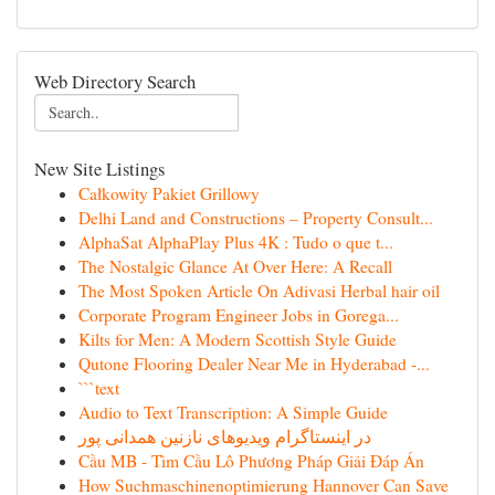
Web Directory Search
New Site Listings
Całkowity Pakiet Grillowy
Delhi Land and Constructions – Property Consult...
AlphaSat AlphaPlay Plus 4K : Tudo o que t...
The Nostalgic Glance At Over Here: A Recall
The Most Spoken Article On Adivasi Herbal hair oil
Corporate Program Engineer Jobs in Gorega...
Kilts for Men: A Modern Scottish Style Guide
Qutone Flooring Dealer Near Me in Hyderabad -...
```text
Audio to Text Transcription: A Simple Guide
در اینستاگرام ویدیوهای نازنین همدانی پور
Cầu MB - Tìm Cầu Lô Phương Pháp Giải Đáp Án
How Suchmaschinenoptimierung Hannover Can Save