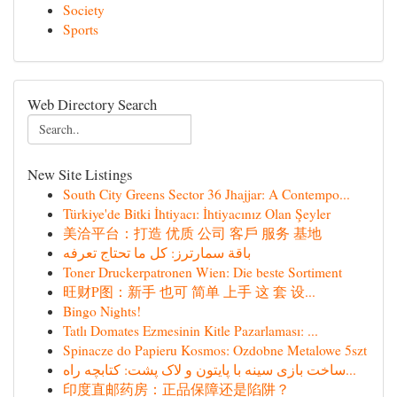
Society
Sports
Web Directory Search
New Site Listings
South City Greens Sector 36 Jhajjar: A Contempo...
Türkiye'de Bitki İhtiyacı: İhtiyacınız Olan Şeyler
美洽平台：打造 优质 公司 客戶 服务 基地
باقة سمارترز: كل ما تحتاج تعرفه
Toner Druckerpatronen Wien: Die beste Sortiment
旺财P图：新手 也可 简单 上手 这 套 设...
Bingo Nights!
Tatlı Domates Ezmesinin Kitle Pazarlaması: ...
Spinacze do Papieru Kosmos: Ozdobne Metalowe 5szt
ساخت بازی سینه با پایتون و لاک پشت: کتابچه راه...
印度直邮药房：正品保障还是陷阱？