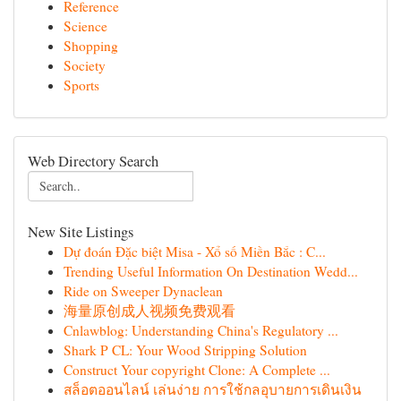
Reference
Science
Shopping
Society
Sports
Web Directory Search
New Site Listings
Dự đoán Đặc biệt Misa - Xổ số Miền Bắc : C...
Trending Useful Information On Destination Wedd...
Ride on Sweeper Dynaclean
海量原创成人视频免费观看
Cnlawblog: Understanding China's Regulatory ...
Shark P CL: Your Wood Stripping Solution
Construct Your copyright Clone: A Complete ...
สล็อตออนไลน์ เล่นง่าย การใช้กลอุบายการเดินเงิน