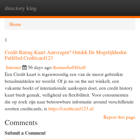
directory king
Togg
navi
Home
1
Credit Rating Kaart Aanvragen? Ontdek De Mogelijkheden
Fulfilled Creditcard123
Internet
56 days ago
thomas6o04fxo0
Een Credit kaart is tegenwoordig een van de meest gebruikte
betaalmiddelen ter wereld. Of je nu on the net winkelt, een
vakantie boekt of internationale aankopen doet, een credit history
kaart biedt gemak, veiligheid en flexibiliteit. Voor consumenten
die op zoek zijn naar betrouwbare informatie around verschillende
soorten creditcards, is
https://creditcard123.nl
Report this page
Comments
Submit a Comment