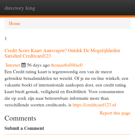
directory king
Togg
navi
Home
1
Credit Score Kaart Aanvragen? Ontdek De Mogelijkheden
Satisfied Creditcard123
Internet
56 days ago
thomas6o04fxo0
Een Credit rating kaart is tegenwoordig een van de meest
gebruikte betaalmiddelen ter wereld. Of je nu on-line winkelt, een
vakantie boekt of internationale aankopen doet, een credit rating
kaart biedt gemak, veiligheid en flexibiliteit. Voor consumenten
die op zoek zijn naar betrouwbare informatie more than
verschillende soorten creditcards, is
https://creditcard123.nl
Report this page
Comments
Submit a Comment