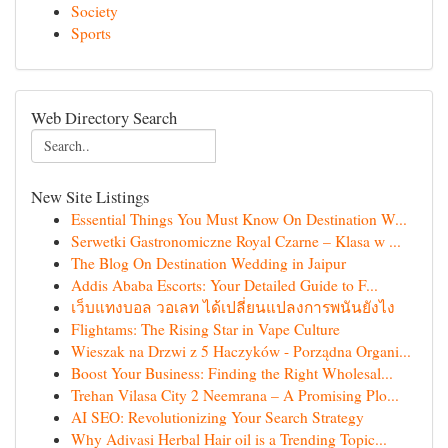
Society
Sports
Web Directory Search
New Site Listings
Essential Things You Must Know On Destination W...
Serwetki Gastronomiczne Royal Czarne – Klasa w ...
The Blog On Destination Wedding in Jaipur
Addis Ababa Escorts: Your Detailed Guide to F...
เว็บแทงบอล วอเลท ได้เปลี่ยนแปลงการพนันยังไง
Flightams: The Rising Star in Vape Culture
Wieszak na Drzwi z 5 Haczyków - Porządna Organi...
Boost Your Business: Finding the Right Wholesal...
Trehan Vilasa City 2 Neemrana – A Promising Plo...
AI SEO: Revolutionizing Your Search Strategy
Why Adivasi Herbal Hair oil is a Trending Topic...