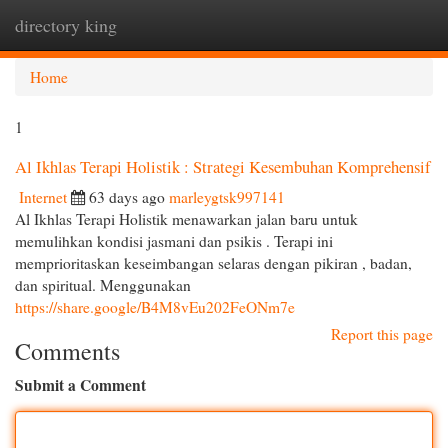
directory king
Togg
navi
Home
1
Al Ikhlas Terapi Holistik : Strategi Kesembuhan Komprehensif
Internet
63 days ago
marleygtsk997141
Al Ikhlas Terapi Holistik menawarkan jalan baru untuk
memulihkan kondisi jasmani dan psikis . Terapi ini
memprioritaskan keseimbangan selaras dengan pikiran , badan,
dan spiritual. Menggunakan
https://share.google/B4M8vEu202FeONm7e
Report this page
Comments
Submit a Comment