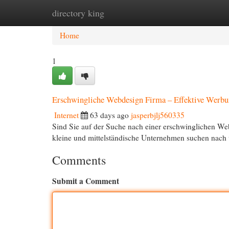
directory king
Home
New Site Listings
Add Site
Cat
Home
1
Erschwingliche Webdesign Firma – Effektive Werb
Internet
63 days ago
jasperbjlj560335
Sind Sie auf der Suche nach einer erschwinglichen Web
kleine und mittelständische Unternehmen suchen nac
Comments
Submit a Comment