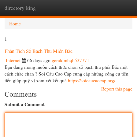
directory king
Togg
navi
Home
1
Phân Tích Số Bạch Thu Miền Bắc
Internet
66 days ago
geraldmhqh537771
Bạn đang mong muốn cách thức chọn số bạch thu phía Bắc một
cách chắc chắn ? Soi Cầu Cao Cấp cung cấp những công cụ tiên
tiến giúp quý vị xem xét kết quả
https://soicaucaocap.org/
Report this page
Comments
Submit a Comment