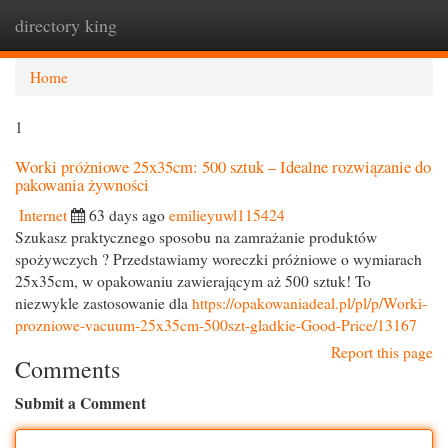
directory king
Togg
navi
Home
1
Worki próżniowe 25x35cm: 500 sztuk – Idealne rozwiązanie do
pakowania żywności
Internet
63 days ago
emilieyuwl115424
Szukasz praktycznego sposobu na zamrażanie produktów
spożywczych ? Przedstawiamy woreczki próżniowe o wymiarach
25x35cm, w opakowaniu zawierającym aż 500 sztuk! To
niezwykle zastosowanie dla
https://opakowaniadeal.pl/pl/p/Worki-
prozniowe-vacuum-25x35cm-500szt-gladkie-Good-Price/13167
Report this page
Comments
Submit a Comment