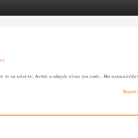
egories
Register
Login
υς
ε τι να κάνετε; Αυτός ο οδηγός είναι για εσάς . Θα ανακαλύψε
Report 