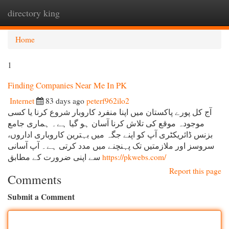
directory king
Togg
navi
Home
1
Finding Companies Near Me In PK
Internet
83 days ago
peterf962ilo2
آج کل پورے پاکستان میں اپنا منفرد کاروبار شروع کرنا یا کسی
موجودہ موقع کی تلاش کرنا آسان ہو گیا ہے۔ ہماری جامع
بزنس ڈائریکٹری آپ کو اپنے جگہ میں بہترین کاروباری اداروں،
سروسز اور ملازمتیں تک پہنچنے میں مدد کرتی ہے۔ آپ آسانی
سے اپنی ضرورت کے مطابق
https://pkwebs.com/
Report this page
Comments
Submit a Comment