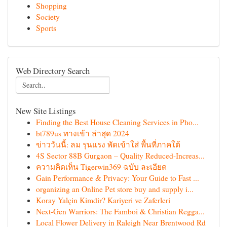
Shopping
Society
Sports
Web Directory Search
New Site Listings
Finding the Best House Cleaning Services in Pho...
bt789us ทางเข้า ล่าสุด 2024
ข่าววันนี้: ลม รุนแรง พัดเข้าใส่ พื้นที่ภาคใต้
4S Sector 88B Gurgaon – Quality Reduced-Increas...
ความคิดเห็น Tigerwin369 ฉบับ ละเอียด
Gain Performance & Privacy: Your Guide to Fast ...
organizing an Online Pet store buy and supply i...
Koray Yalçin Kimdir? Kariyeri ve Zaferleri
Next-Gen Warriors: The Famboi & Christian Regga...
Local Flower Delivery in Raleigh Near Brentwood Rd