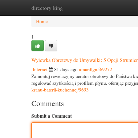
directory king
Home
New Site Listings
Add Site
Cat
Home
1
Wylewka Obrotowy do Umywalki: 5 Opcji Strumien
Internet
81 days ago
umardlgn569272
Zamontuj rewelacyjny aerator obrotowy do Państwa kra
regulować szybkością i profilem płynu, oferując przyj
kranu-baterii-kuchennej/9693
Comments
Submit a Comment