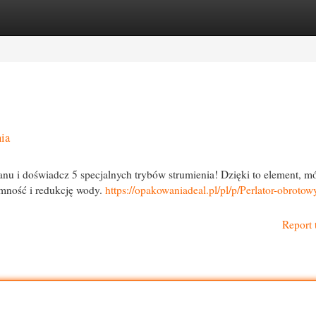
egories
Register
Login
ia
nu i doświadcz 5 specjalnych trybów strumienia! Dzięki to element, m
emność i redukcję wody.
https://opakowaniadeal.pl/pl/p/Perlator-obrotow
Report 