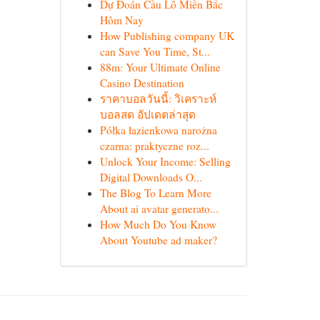
Dự Đoán Cầu Lô Miền Bắc
Hôm Nay
How Publishing company UK
can Save You Time, St...
88m: Your Ultimate Online
Casino Destination
ราคาบอลวันนี้: วิเคราะห์
บอลสด อัปเดตล่าสุด
Półka łazienkowa narożna
czarna: praktyczne roz...
Unlock Your Income: Selling
Digital Downloads O...
The Blog To Learn More
About ai avatar generato...
How Much Do You Know
About Youtube ad maker?