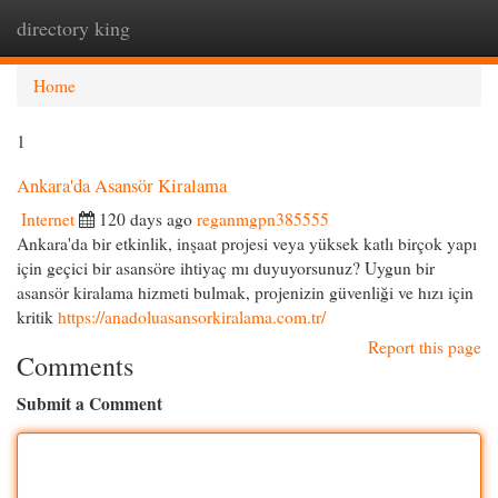
directory king
Togg
navi
Home
1
Ankara'da Asansör Kiralama
Internet
120 days ago
reganmgpn385555
Ankara'da bir etkinlik, inşaat projesi veya yüksek katlı birçok yapı
için geçici bir asansöre ihtiyaç mı duyuyorsunuz? Uygun bir
asansör kiralama hizmeti bulmak, projenizin güvenliği ve hızı için
kritik
https://anadoluasansorkiralama.com.tr/
Report this page
Comments
Submit a Comment