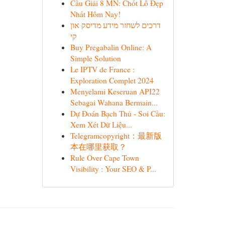
Cầu Giải 8 MN: Chốt Lô Đẹp
Nhất Hôm Nay!
דרכים לשחזר מידע מדיסק און
קי
Buy Pregabalin Online: A
Simple Solution
Le IPTV de France :
Exploration Complet 2024
Menyelami Keseruan API22
Sebagai Wahana Bermain...
Dự Đoán Bạch Thủ - Soi Cầu:
Xem Xét Dữ Liệu...
Telegramcopyright：最新版
本在哪里获取？
Rule Over Cape Town
Visibility : Your SEO & P...