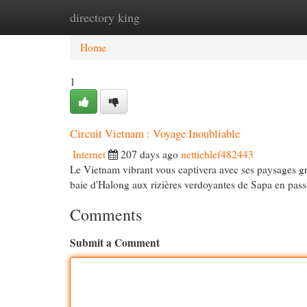
directory king
Home
New Site Listings
Add Site
Cat
Home
1
Circuit Vietnam : Voyage Inoubliable
Internet
207 days ago
nettiehlef482443
Le Vietnam vibrant vous captivera avec ses paysages gra
baie d'Halong aux rizières verdoyantes de Sapa en pass
Comments
Submit a Comment