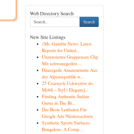
Web Directory Search
Search
New Site Listings
{Mr. Gamble News: Latest
Reports for United...
Unzensierter Gruppensex Clip
Mit schwanzgeilen ...
Dauergeile Amateurnutte Aus
der Alpenrepublik w...
25 Czarnych Uchwytów do
Mebli – Styl i Elegancj...
Finding Authentic Indian
Gurus in The Bi...
Der Beste Leitfaden Für
Google Ads Niedersachsen
Synthetic Sports Surfaces
Bangalore: A Comp...