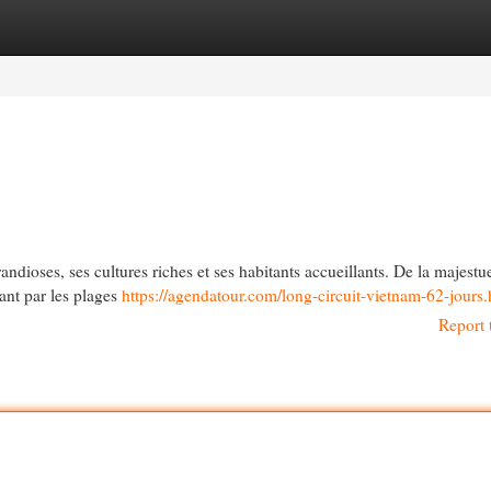
egories
Register
Login
ndioses, ses cultures riches et ses habitants accueillants. De la majestu
ant par les plages
https://agendatour.com/long-circuit-vietnam-62-jours.
Report 