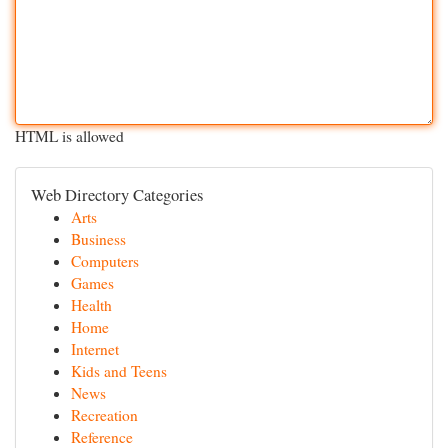
HTML is allowed
Web Directory Categories
Arts
Business
Computers
Games
Health
Home
Internet
Kids and Teens
News
Recreation
Reference