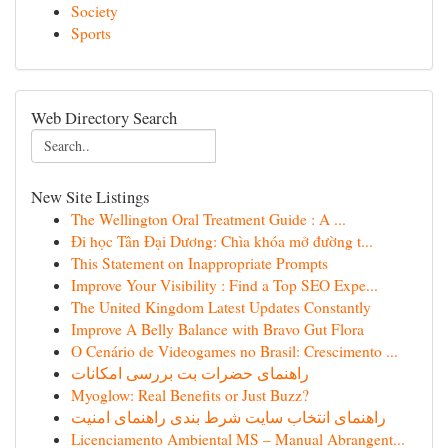
Society
Sports
Web Directory Search
New Site Listings
The Wellington Oral Treatment Guide : A ...
Đi học Tân Đại Dương: Chìa khóa mở đường t...
This Statement on Inappropriate Prompts
Improve Your Visibility : Find a Top SEO Expe...
The United Kingdom Latest Updates Constantly
Improve A Belly Balance with Bravo Gut Flora
O Cenário de Videogames no Brasil: Crescimento ...
راهنمای حضرات بت بررسی امکانات
Myoglow: Real Benefits or Just Buzz?
راهنمای انتخاب سایت شرط بندی راهنمای امنیت
Licenciamento Ambiental MS – Manual Abrangent...