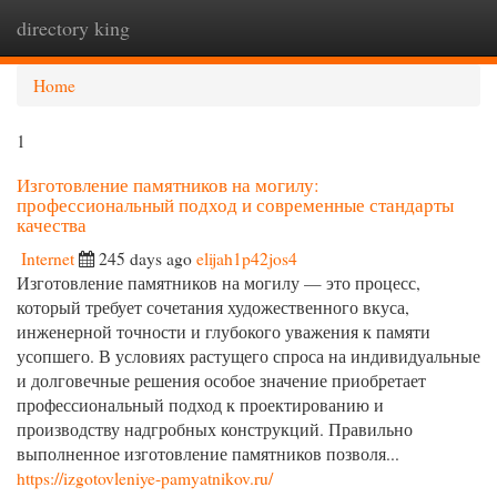
directory king
Togg
navi
Home
1
Изготовление памятников на могилу:
профессиональный подход и современные стандарты
качества
Internet
245 days ago
elijah1p42jos4
Изготовление памятников на могилу — это процесс,
который требует сочетания художественного вкуса,
инженерной точности и глубокого уважения к памяти
усопшего. В условиях растущего спроса на индивидуальные
и долговечные решения особое значение приобретает
профессиональный подход к проектированию и
производству надгробных конструкций. Правильно
выполненное изготовление памятников позволя...
https://izgotovleniye-pamyatnikov.ru/