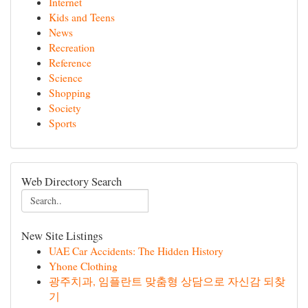
Internet
Kids and Teens
News
Recreation
Reference
Science
Shopping
Society
Sports
Web Directory Search
New Site Listings
UAE Car Accidents: The Hidden History
Yhone Clothing
광주치과, 임플란트 맞춤형 상담으로 자신감 되찾
기