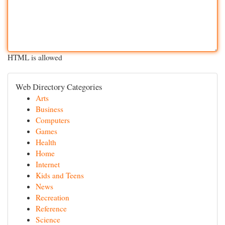
HTML is allowed
Web Directory Categories
Arts
Business
Computers
Games
Health
Home
Internet
Kids and Teens
News
Recreation
Reference
Science