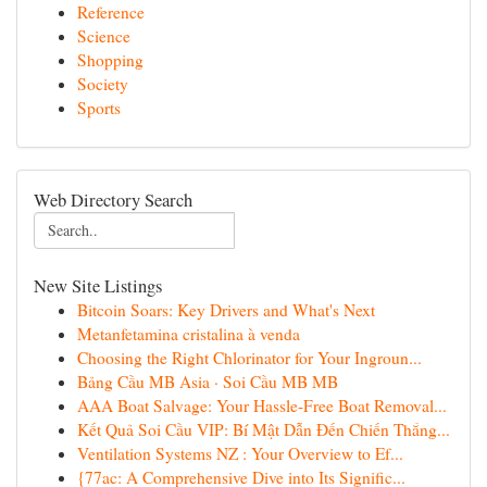
Reference
Science
Shopping
Society
Sports
Web Directory Search
New Site Listings
Bitcoin Soars: Key Drivers and What's Next
Metanfetamina cristalina à venda
Choosing the Right Chlorinator for Your Ingroun...
Bảng Cầu MB Asia · Soi Cầu MB MB
AAA Boat Salvage: Your Hassle-Free Boat Removal...
Kết Quả Soi Cầu VIP: Bí Mật Dẫn Đến Chiến Thắng...
Ventilation Systems NZ : Your Overview to Ef...
{77ac: A Comprehensive Dive into Its Signific...