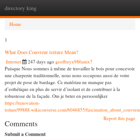
directory king
Togg
navi
Home
1
What Does Couvreur toiture Mean?
Internet
247 days ago
geoffreyx986amx7
Puisque Nous sommes à même de travailler le bois pour concevoir
une charpente traditionnelle, nous nous occupons aussi de votre
projet de pose de bardage. Ce matériau ne manque pas
d’esthétique en plus de servir d’isolant et de contribuer à la
robustesse de la façade. Om je beter en persoonlijker
https://renovation-
toiture99888.wikiconverse.com/6046855/fascination_about_couvreu
Report this page
Comments
Submit a Comment