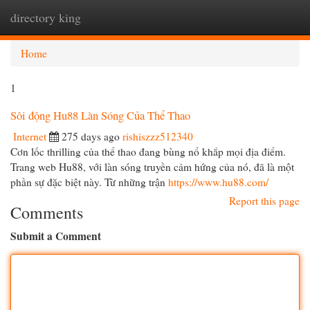
directory king
Togg
navi
Home
1
Sôi động Hu88 Làn Sóng Của Thể Thao
Internet
275 days ago
rishiszzz512340
Cơn lốc thrilling của thể thao đang bùng nổ khắp mọi địa điểm.
Trang web Hu88, với làn sóng truyền cảm hứng của nó, đã là một
phần sự đặc biệt này. Từ những trận
https://www.hu88.com/
Report this page
Comments
Submit a Comment