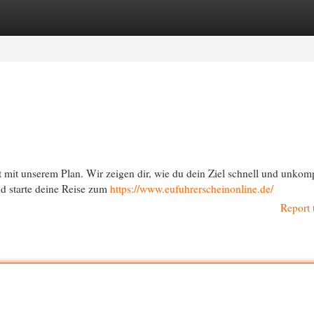
egories
Register
Login
t mit unserem Plan. Wir zeigen dir, wie du dein Ziel schnell und unkomp
nd starte deine Reise zum
https://www.eufuhrerscheinonline.de/
Report 