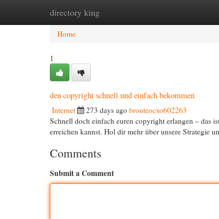
directory king
Home
New Site Listings
Add Site
Cat
Home
1
den copyright schnell und einfach bekommen
Internet
273 days ago
bronteocxo602263
Schnell doch einfach euren copyright erlangen – das is
erreichen kannst. Hol dir mehr über unsere Strategie u
Comments
Submit a Comment