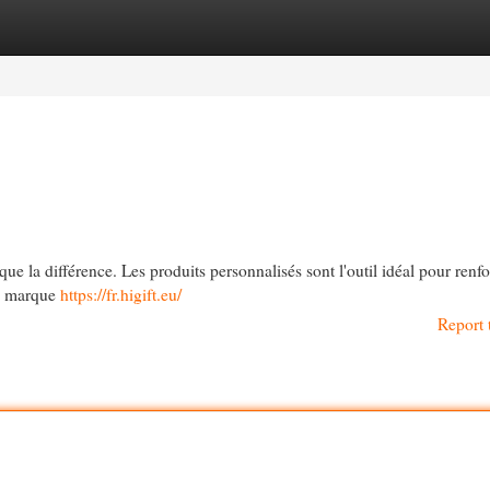
egories
Register
Login
ue la différence. Les produits personnalisés sont l'outil idéal pour renfo
de marque
https://fr.higift.eu/
Report 