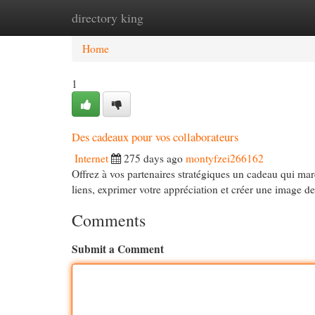
directory king
Home
New Site Listings
Add Site
Cat
Home
1
Des cadeaux pour vos collaborateurs
Internet
275 days ago
montyfzei266162
Offrez à vos partenaires stratégiques un cadeau qui marq
liens, exprimer votre appréciation et créer une image 
Comments
Submit a Comment