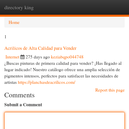
directory king
Togg
navi
Home
1
Acrilicos de Alta Calidad para Vender
Internet
275 days ago
keziabqpo044748
¿Buscas pinturas de primera calidad para vender? ¡Has llegado al
lugar indicado! Nuestro catálogo ofrece una amplia selección de
pigmentos intensos, perfectos para satisfacer las necesidades de
artistas
https://planchasdeacrilicos.com/
Report this page
Comments
Submit a Comment