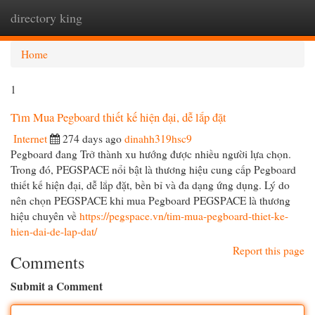
directory king
Togg
navi
Home
1
Tìm Mua Pegboard thiết kế hiện đại, dễ lắp đặt
Internet
274 days ago
dinahh319hsc9
Pegboard đang Trở thành xu hướng được nhiều người lựa chọn.
Trong đó, PEGSPACE nổi bật là thương hiệu cung cấp Pegboard
thiết kế hiện đại, dễ lắp đặt, bền bỉ và đa dạng ứng dụng. Lý do
nên chọn PEGSPACE khi mua Pegboard PEGSPACE là thương
hiệu chuyên về
https://pegspace.vn/tim-mua-pegboard-thiet-ke-
hien-dai-de-lap-dat/
Report this page
Comments
Submit a Comment