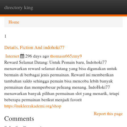
directory king
Togg
navi
Home
1
Details, Fiction And indohoki77
Internet
296 days ago
thomasn665zmy9
Reward Selamat Datang: Untuk Pemain baru, Indohoki77
menawarkan reward selamat datang yang bisa digunakan untuk
bermain di berbagai jenis permainan. Reward ini memberikan
tambahan saldo sehingga pemain bisa mencoba lebih banyak
permainan dan memperbesar peluang menang. IndoHoki77
menawarkan banyak pilihan permainan slot yang menarik, tetapi
beberapa permainan berikut menjadi favorit
https://nukleerakademi.org/shop
Report this page
Comments