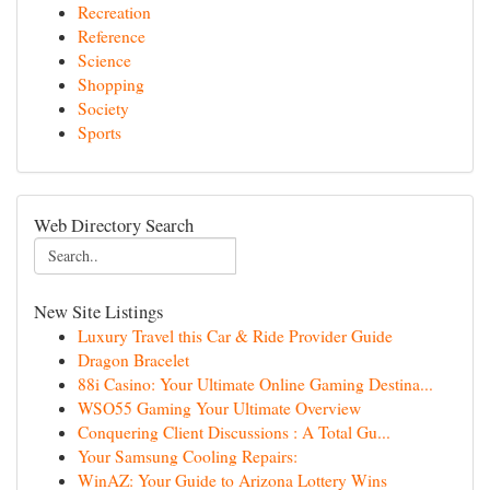
Recreation
Reference
Science
Shopping
Society
Sports
Web Directory Search
New Site Listings
Luxury Travel this Car & Ride Provider Guide
Dragon Bracelet
88i Casino: Your Ultimate Online Gaming Destina...
WSO55 Gaming Your Ultimate Overview
Conquering Client Discussions : A Total Gu...
Your Samsung Cooling Repairs:
WinAZ: Your Guide to Arizona Lottery Wins