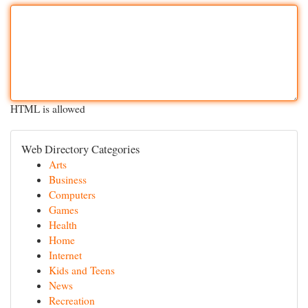
HTML is allowed
Web Directory Categories
Arts
Business
Computers
Games
Health
Home
Internet
Kids and Teens
News
Recreation