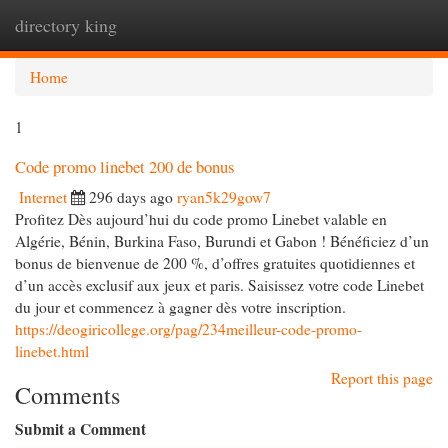
directory king
Togg
navi
Home
1
Code promo linebet 200 de bonus
Internet
296 days ago
ryan5k29gow7
Profitez Dès aujourd’hui du code promo Linebet valable en
Algérie, Bénin, Burkina Faso, Burundi et Gabon ! Bénéficiez d’un
bonus de bienvenue de 200 %, d’offres gratuites quotidiennes et
d’un accès exclusif aux jeux et paris. Saisissez votre code Linebet
du jour et commencez à gagner dès votre inscription.
https://deogiricollege.org/pag/234meilleur-code-promo-
linebet.html
Report this page
Comments
Submit a Comment