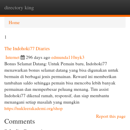
directory king
Togg
navi
Home
1
The Indohoki77 Diaries
Internet
296 days ago
edmunda110nyk3
Bonus Selamat Datang: Untuk Pemain baru, Indohoki77
menawarkan bonus selamat datang yang bisa digunakan untuk
bermain di berbagai jenis permainan. Reward ini memberikan
tambahan saldo sehingga pemain bisa mencoba lebih banyak
permainan dan memperbesar peluang menang. Tim assist
Indohoki77 dikenal ramah, responsif, dan siap membantu
menangani setiap masalah yang mungkin
https://nukleerakademi.org/shop
Report this page
Comments