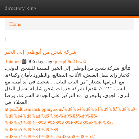
directory king
Togg
navi
Home
1
شركة شحن من أبوظبي إلى الخبر
Internet
306 days ago
joseph8q21rwi0
تتألق شركة شحن من أبوظبي إلى الخبر البسمة للشحن الدولي،
كخيار رائد لنقل العفش، الأثاث، البضائع، والطرود بأمان وكفاءة.
مع التزامها بشعار “من الباب للباب… شحنك في أيد أمينة مع
البسمة” ????، تقدم الشركة خدمات شحن شاملة تشمل النقل
البري، الجوي، والبحري، مع التركيز على الجودة، السرعة، ورضا
العملاء. في
https://albasmahshipping.com/%d8%b4%d8%b1%d9%83%d8%a9-
%d8%b4%d8%ad%d9%86-%d9%85%d9%86-
%d8%a3%d8%a8%d9%88%d8%b8%d8%a8%d9%8a-
%d8%a5%d9%84%d9%89-
%d8%a7%d9%84%d8%ae%d8%a8%d8%b1/