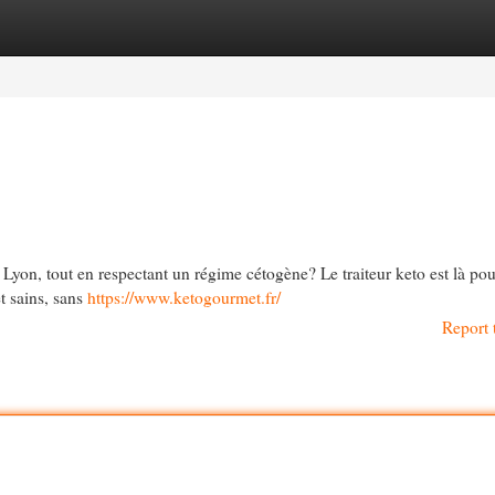
egories
Register
Login
yon, tout en respectant un régime cétogène? Le traiteur keto est là pou
t sains, sans
https://www.ketogourmet.fr/
Report 