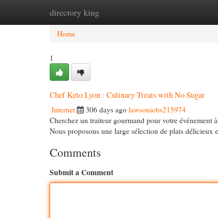
directory king
Home
New Site Listings
Add Site
Cat
Home
1
Chef Keto Lyon : Culinary Treats with No Sugar
Internet
306 days ago
lawsoniobs215974
Cherchez un traiteur gourmand pour votre événement à L
Nous proposons une large sélection de plats délicieux e
Comments
Submit a Comment