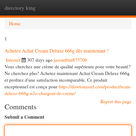
directory king
Togg
navi
Home
1
Achetez Achat Cream Deluxe 666g dès maintenant !
Internet
307 days ago
jasondfmt875706
Vous cherchez une crème de qualité supérieure pour votre beauté?
Ne cherchez plus! Achetez maintenant Achat Cream Deluxe 666g
et profitez d'une satisfaction incomparable. Ce produit
exceptionnel est conçu pour
https://dawtonasarl.com/product/ream-
deluxe-666g-n2o-chargeur-de-creme/
Report this page
Comments
Submit a Comment