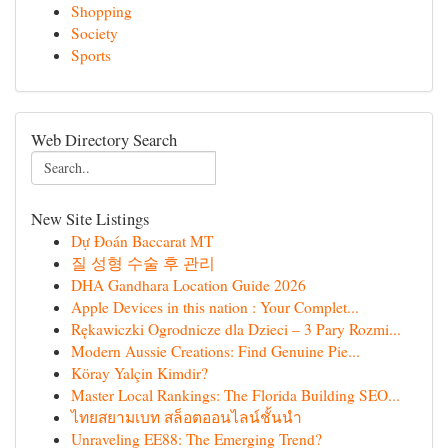
Shopping
Society
Sports
Web Directory Search
New Site Listings
Dự Đoán Baccarat MT
질 성형 수술 후 관리
DHA Gandhara Location Guide 2026
Apple Devices in this nation : Your Complet...
Rękawiczki Ogrodnicze dla Dzieci – 3 Pary Rozmi...
Modern Aussie Creations: Find Genuine Pie...
Köray Yalçin Kimdir?
Master Local Rankings: The Florida Building SEO...
ไทยสยามเบท สล็อตออนไลน์ชั้นนำ
Unraveling EE88: The Emerging Trend?