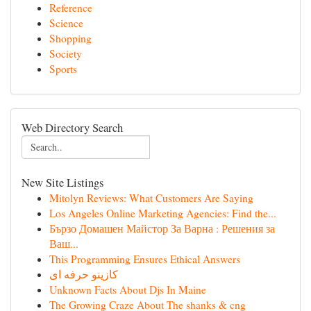
Reference
Science
Shopping
Society
Sports
Web Directory Search
New Site Listings
Mitolyn Reviews: What Customers Are Saying
Los Angeles Online Marketing Agencies: Find the...
Бързо Домашен Майстор За Варна : Решения за
Ваш...
This Programming Ensures Ethical Answers
کازینو حرفه ای
Unknown Facts About Djs In Maine
The Growing Craze About The shanks & cng