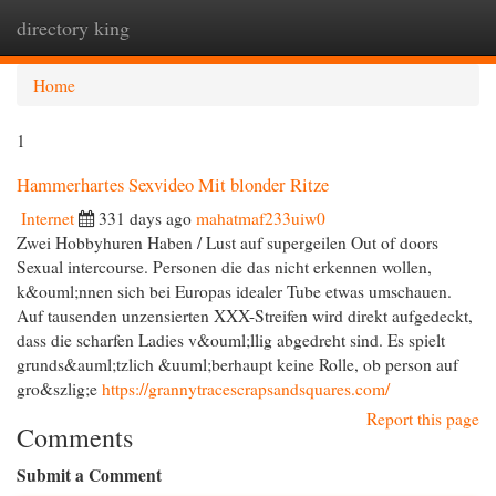
directory king
Togg
navi
Home
1
Hammerhartes Sexvideo Mit blonder Ritze
Internet
331 days ago
mahatmaf233uiw0
Zwei Hobbyhuren Haben / Lust auf supergeilen Out of doors
Sexual intercourse. Personen die das nicht erkennen wollen,
k&ouml;nnen sich bei Europas idealer Tube etwas umschauen.
Auf tausenden unzensierten XXX-Streifen wird direkt aufgedeckt,
dass die scharfen Ladies v&ouml;llig abgedreht sind. Es spielt
grunds&auml;tzlich &uuml;berhaupt keine Rolle, ob person auf
gro&szlig;e
https://grannytracescrapsandsquares.com/
Report this page
Comments
Submit a Comment