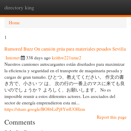
directory king
Togg
navi
Home
1
Rumored Buzz On camión grúa para materiales pesados Sevilla
Internet
338 days ago
keithw221ume2
Nuestros camiones autocargantes están diseñados para maximizar
la eficiencia y seguridad en el transporte de maquinaria pesada y
cargas de gran tamaño. ひとつ、教えてください。 作文の書
き方で、小さい ツ は、 次の行の一番上のマスに来ても良
いのでしょうか？ よろしく、お願いします。 No es
imposible reunir a estos diferentes actores. Los asociados del
sector de energía emprendieron esta mi...
https://share.google/BO8bLsPj8YwlUOHzm
Report this page
Comments