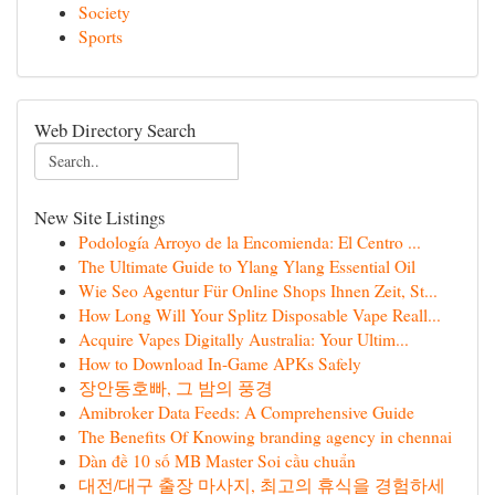
Society
Sports
Web Directory Search
New Site Listings
Podología Arroyo de la Encomienda: El Centro ...
The Ultimate Guide to Ylang Ylang Essential Oil
Wie Seo Agentur Für Online Shops Ihnen Zeit, St...
How Long Will Your Splitz Disposable Vape Reall...
Acquire Vapes Digitally Australia: Your Ultim...
How to Download In-Game APKs Safely
장안동호빠, 그 밤의 풍경
Amibroker Data Feeds: A Comprehensive Guide
The Benefits Of Knowing branding agency in chennai
Dàn đề 10 số MB Master Soi cầu chuẩn
대전/대구 출장 마사지, 최고의 휴식을 경험하세