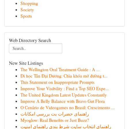
Shopping
Society
Sports
Web Directory Search
New Site Listings
The Wellington Oral Treatment Guide : A ...
Đi học Tân Đại Dương: Chìa khóa mở đường t...
This Statement on Inappropriate Prompts
Improve Your Visibility : Find a Top SEO Expe...
The United Kingdom Latest Updates Constantly
Improve A Belly Balance with Bravo Gut Flora
O Cenário de Videogames no Brasil: Crescimento ...
راهنمای حضرات بت بررسی امکانات
Myoglow: Real Benefits or Just Buzz?
راهنمای انتخاب سایت شرط بندی راهنمای امنیت