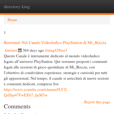
directory king
Togg
navi
Home
1
Benvenuti Nel Canale Videoludico PlayStation di Mr_Roccia
Internet
364 days ago
fridag428tsn3
Questo Canale è interamente dedicato al mondo videoludico
legato all’universo PlayStation. Qui verranno proposti i contenuti
legati alle sessioni di gioco quotidiane di Mr_Roccia, con
l’obiettivo di condividere esperienze, strategie e curiosità per tutti
gli appassionati. Nel tempo, il canale si arricchirà di nuove sezioni
e contenuti dedicati, comprese live
https://www.youtube.com/channel/UCZ-
QzEhp47FwEXb7_fjeM3w
Report this page
Comments