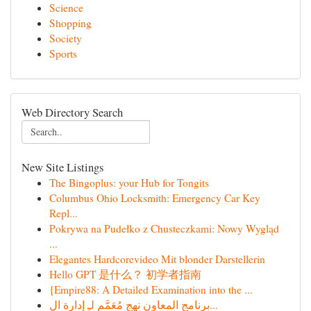
Science
Shopping
Society
Sports
Web Directory Search
New Site Listings
The Bingoplus: your Hub for Tongits
Columbus Ohio Locksmith: Emergency Car Key
Repl...
Pokrywa na Pudełko z Chusteczkami: Nowy Wygląd
...
Elegantes Hardcorevideo Mit blonder Darstellerin
Hello GPT 是什么？ 初学者指南
{Empire88: A Detailed Examination into the ...
برنامج المعاون نهج مُعَمَّم لـِ إدارة ال...