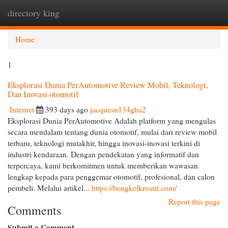
directory king
Togg
navi
Home
1
Eksplorasi Dunia PerAutomotive Review Mobil, Teknologi,
Dan Inovasi otomotif
Internet
393 days ago
jacquesn134gba2
Eksplorasi Dunia PerAutomotive Adalah platform yang mengulas
secara mendalam tentang dunia otomotif, mulai dari review mobil
terbaru, teknologi mutakhir, hingga inovasi-inovasi terkini di
industri kendaraan. Dengan pendekatan yang informatif dan
terpercaya, kami berkomitmen untuk memberikan wawasan
lengkap kepada para penggemar otomotif, profesional, dan calon
pembeli. Melalui artikel...
https://bengkelkreatif.com/
Report this page
Comments
Submit a Comment