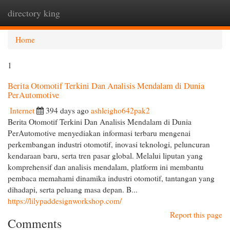
directory king
Togg
navi
Home
1
Berita Otomotif Terkini Dan Analisis Mendalam di Dunia
PerAutomotive
Internet
394 days ago
ashleigho642pak2
Berita Otomotif Terkini Dan Analisis Mendalam di Dunia
PerAutomotive menyediakan informasi terbaru mengenai
perkembangan industri otomotif, inovasi teknologi, peluncuran
kendaraan baru, serta tren pasar global. Melalui liputan yang
komprehensif dan analisis mendalam, platform ini membantu
pembaca memahami dinamika industri otomotif, tantangan yang
dihadapi, serta peluang masa depan. B...
https://lilypaddesignworkshop.com/
Report this page
Comments