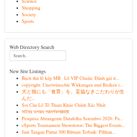
Science
Shopping
Society
Sports
Web Directory Search
New Site Listings
Bạch thủ lô kép MB · Lô VIP Chuẩn: Đánh giá d...
copyright: Unerwünschte Wirkungen und Risiken i...
犬と猫にも「食育」を。妥協なきこだわりが生
んだ...
Soi Cầu Lô Tô Tham Khảo Chính Xác Nhất
সাইবার অপরাধ পরামর্শকলकाता
Pesquisa Abrangente Datafolha Setembro 2026: Pa...
eSports Tournament Showdown: The Biggest Events...
Jam Tangan Pintar 300 Ribuan Terbaik: Pilihan...