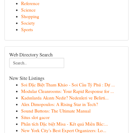
Reference
Science
Shopping
Society
Sports
Web Directory Search
New Site Listings
Soi Đặc Biệt Tham Khảo - Soi Cầu Tỷ Phú : Dự ...
Modular Cleanrooms: Your Rapid Response for ...
Kadınlarda Akıntı Nedir? Nedenleri ve Belirti...
Alex Dimopoulos: A Rising Star in Tech?
Sound Buttons: The Ultimate Manual
Situs slot gacor
Phân tích Đặc biệt Misa - Kết quả Miền Bắc:...
New York City's Best Expert Organizers: Lo...