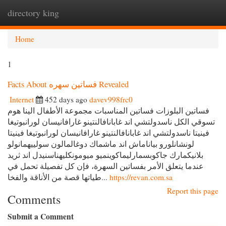
directory king
Togg
navi
Home
1
Facts About فساتين سهره Revealed
Internet
452 days ago
davev998frc0
فساتين البلوزات فساتين المناسبات مجموعة الأطفال الينا هوم
تسوقي الكل ناسدولتشي اند غابانافالنتينو غارافانيسان لورانبوتيغا
فينيتا ناسدولتشي اند غابانافالنتينو غارافانيسان لورانبوتيغا فينيتا
لونشانلورو بياناماش اند ماشماك دوغالمالون سولييهمانولو
بلانيكمارك جاكوبسمارليماكوينميو ميومونكليهناسنيدل اند ثريد
عندما يتعلق الأمر بفساتين السهرة، فإن كل تفصيلة تحمل في
طياتها قصة من الأناقة والفخا...
https://revan.com.sa
Report this page
Comments
Submit a Comment