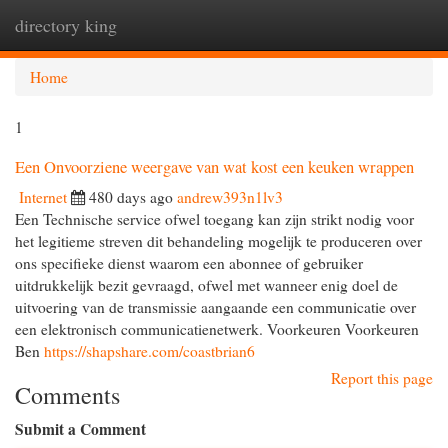
directory king
Togg
navi
Home
1
Een Onvoorziene weergave van wat kost een keuken wrappen
Internet
480 days ago
andrew393n1lv3
Een Technische service ofwel toegang kan zijn strikt nodig voor
het legitieme streven dit behandeling mogelijk te produceren over
ons specifieke dienst waarom een abonnee of gebruiker
uitdrukkelijk bezit gevraagd, ofwel met wanneer enig doel de
uitvoering van de transmissie aangaande een communicatie over
een elektronisch communicatienetwerk. Voorkeuren Voorkeuren
Ben
https://shapshare.com/coastbrian6
Report this page
Comments
Submit a Comment