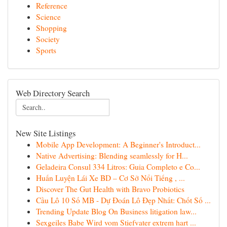
Reference
Science
Shopping
Society
Sports
Web Directory Search
New Site Listings
Mobile App Development: A Beginner's Introduct...
Native Advertising: Blending seamlessly for H...
Geladeira Consul 334 Litros: Guia Completo e Co...
Huấn Luyện Lái Xe BD – Cơ Sở Nổi Tiếng , ...
Discover The Gut Health with Bravo Probiotics
Cầu Lô 10 Số MB - Dự Đoán Lô Đẹp Nhất: Chốt Số ...
Trending Update Blog On Business litigation law...
Sexgeiles Babe Wird vom Stiefvater extrem hart ...