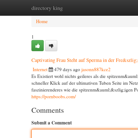
directory king
Home
New Site Listings
Add Site
Cat
Home
1
Captivating Frau Steht auf Sperma in der Fre&szlig;
Internet
479 days ago
jasonn887kce2
Es Existiert wohl nichts geileres als die spitzenm&aum
schneller Klick auf der ultimativen Tuben Seite im Netz
faszinierenderes wie die spitzenm&auml;&szlig;igen Po
https://pornboobs.com/
Comments
Submit a Comment