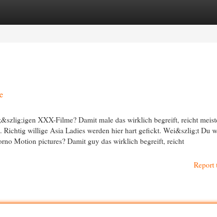
egories
Register
Login
e
l;&szlig;igen XXX-Filme? Damit male das wirklich begreift, reicht meist
. Richtig willige Asia Ladies werden hier hart gefickt. Wei&szlig;t Du 
rno Motion pictures? Damit guy das wirklich begreift, reicht
Report 