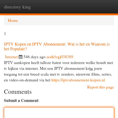
directory king
Togg
navi
Home
1
IPTV Kopen en IPTV Abonnement: Wat is het en Waarom is
het Populair?
Internet
546 days ago
aoifelvgj038389
IPTV aankopen heeft talloze baten voor iedereen welke houdt met
tv kijken via internet. Met een IPTV abonnement krijg jouw
toegang tot een breed scala met tv zenders, nieuwste films, series,
en video-on-demand via het
https://iptvabonnement-kopen.nl
Report this page
Comments
Submit a Comment